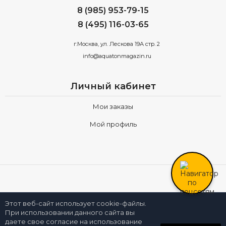
8 (985) 953-79-15
8 (495) 116-03-65
г.Москва, ул. Лескова 19А стр. 2
info@aquatonmagazin.ru
Личный кабинет
Мои заказы
Мой профиль
Все права принадлежат компании
AQUATONMAGAZIN.RU
Этот веб-сайт использует cookie-файлы.
При использовании данного сайта вы
даете свое согласие на использование