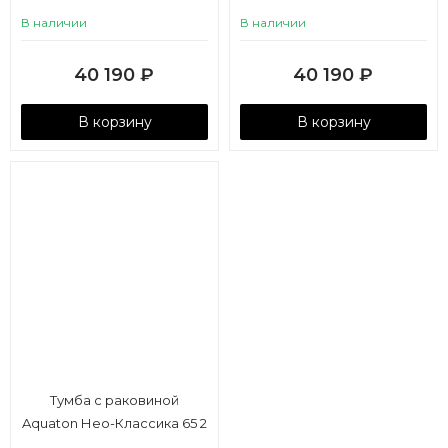
ящика, кипарис
ящика, мускат
В наличии
В наличии
40 190
₽
40 190
₽
В корзину
В корзину
Тумба с раковиной
Aquaton Нео-Классика 65 2
ящика, белый камень