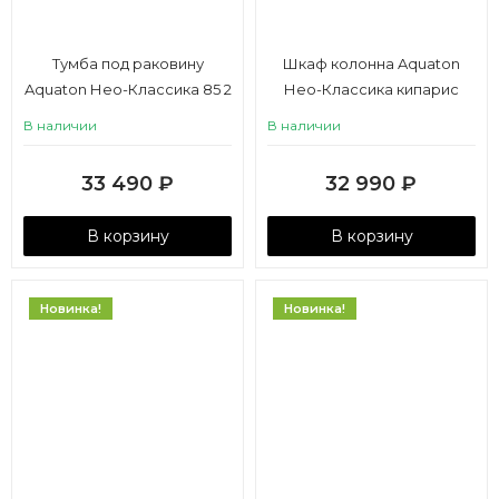
Тумба под раковину
Шкаф колонна Aquaton
Aquaton Нео-Классика 85 2
Нео-Классика кипарис
ящика, белый камень
В наличии
В наличии
33 490
₽
32 990
₽
В корзину
В корзину
Новинка!
Новинка!