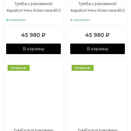
Тумба с раковиной
Тумба с раковиной
Aquaton Нео-Классика 85 2
Aquaton Нео-Классика 85 2
ящика, белый камень
ящика, кипарис
В наличии
В наличии
45 980
₽
45 980
₽
В корзину
В корзину
Новинка!
Новинка!
Тумба под раковину
Тумба под раковину