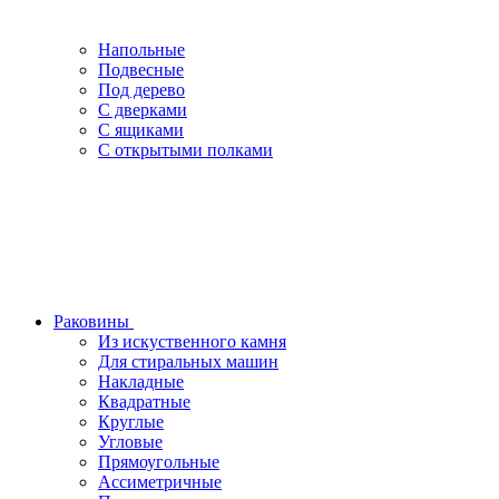
Напольные
Подвесные
Под дерево
С дверками
С ящиками
С открытыми полками
Раковины
Из искуственного камня
Для стиральных машин
Накладные
Квадратные
Круглые
Угловые
Прямоугольные
Ассиметричные