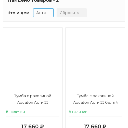
Найдено товаров - 2
Что ищем:
Асти
Сбросить
Тумба с раковиной
Тумба с раковиной
Aquaton Асти 55
Aquaton Асти 55 белый
глянец, белый матовый
В наличии
В наличии
17 660
₽
17 660
₽