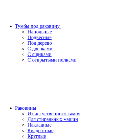
Тумбы под раковину
Напольные
Подвесные
Под дерево
С дверками
С ящиками
С открытыми полками
Раковины
Из искуственного камня
Для стиральных машин
Накладные
Квадратные
Круглые