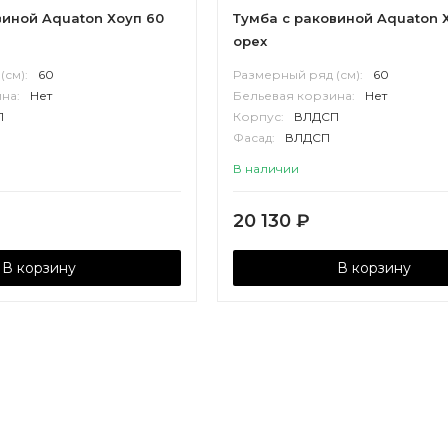
виной Aquaton Хоуп 60
Тумба с раковиной Aquaton 
орех
(см):
60
Размерный ряд (см):
60
на:
Нет
Бельевая корзина:
Нет
П
Корпус:
ВЛДСП
Фасад:
ВЛДСП
В наличии
20 130
₽
В корзину
В корзину