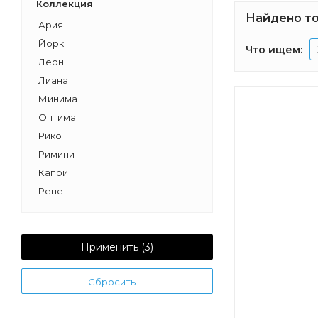
Коллекция
Найдено то
Ария
Йорк
Что ищем:
Леон
Лиана
Минима
Оптима
Рико
Римини
Капри
Рене
Фиджи
Бекка PRO
Лофт Фабрик
Применить (
3
)
Лофт Урбан
Сбросить
Америна
Норма