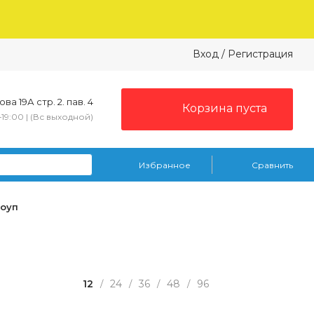
Вход
/
Регистрация
ва 19А стр. 2. пав. 4
Корзина пуста
–19:00 | (Вс выходной)
Избранное
Сравнить
Хоуп
12
24
36
48
96
/
/
/
/