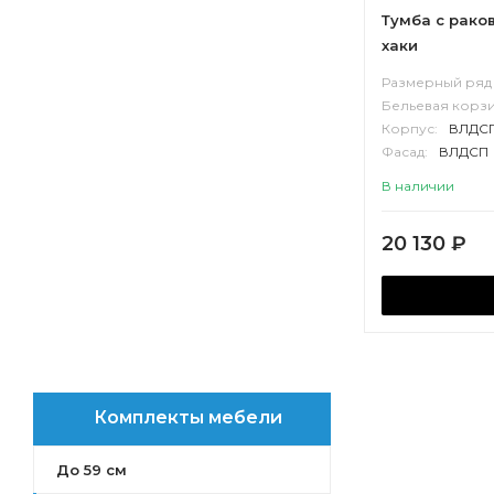
Онда
Тумба с рако
Сильва
хаки
Стоун
Размерный ряд 
Беверли
Бельевая корзи
Флай
Корпус:
ВЛДС
Ронда PRO
Фасад:
ВЛДСП
Верди PRO
В наличии
Скай PRO
Ривьера
20 130
₽
Бостон
Нортон
Сканди
Сохо
Кантри
Оливия
Комплекты мебели
Марти
Асти
До 59 см
Марбл