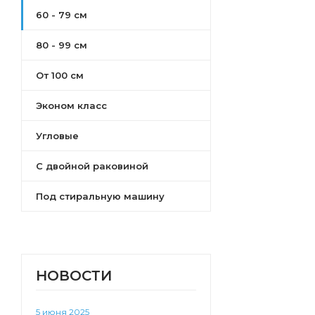
60 - 79 см
Либерти
Форест
80 - 99 см
Нео-Классика
Ар-Деко
От 100 см
Хоуп
Эконом класс
Стамбул
Анси
Угловые
Люмин
Инфинити
С двойной раковиной
Под стиральную машину
НОВОСТИ
5 июня 2025