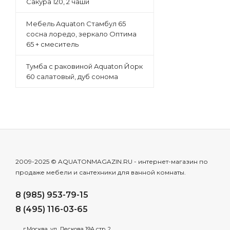
Сакура 120, 2 чаши
Мебель Aquaton Стамбул 65
сосна лоредо, зеркало Оптима
65 + смеситель
Тумба с раковиной Aquaton Йорк
60 салатовый, дуб сонома
2009-2025 © AQUATONMAGAZIN.RU - интернет-магазин по
продаже мебели и сантехники для ванной комнаты.
8 (985) 953-79-15
8 (495) 116-03-65
г.Москва, ул. Лескова 19А стр. 2