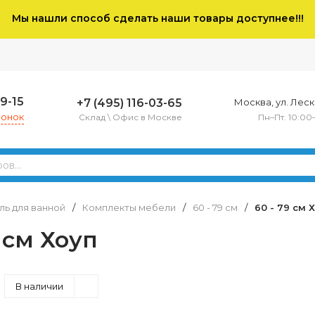
Мы нашли способ сделать наши товары доступнее!!!
79-15
+7 (495) 116-03-65
Москва, ул. Леско
вонок
Склад \ Офис в Москве
Пн–Пт. 10:00
ь для ванной
/
Комплекты мебели
/
60 - 79 см
/
60 - 79 см 
9 см Хоуп
В наличии