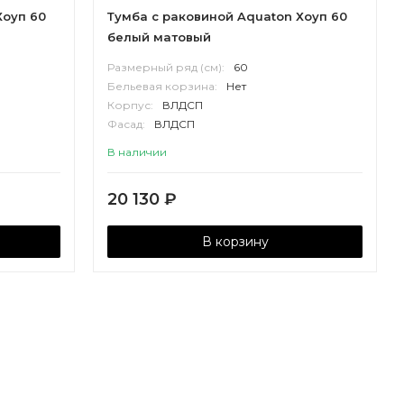
Хоуп 60
Тумба с раковиной Aquaton Хоуп 60
белый матовый
Размерный ряд (см):
60
Бельевая корзина:
Нет
Корпус:
ВЛДСП
Фасад:
ВЛДСП
В наличии
20 130
₽
В корзину