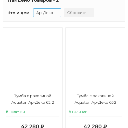
Найдено товаров - 2
Что ищем:
Ар-Деко
Сбросить
Тумба с раковиной
Тумба с раковиной
Aquaton Ар-Деко 65, 2
Aquaton Ар-Деко 65 2
ящика, кашемир
ящика, серый кобальт
В наличии
В наличии
42 280
₽
42 280
₽