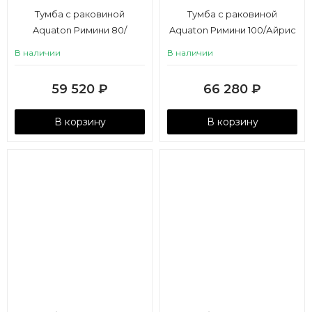
Тумба с раковиной
Тумба с раковиной
Aquaton Римини 80/
Aquaton Римини 100/Айрис
Премьер М 80 белый
M 100 белый глянец
В наличии
В наличии
глянец
59 520
₽
66 280
₽
В корзину
В корзину