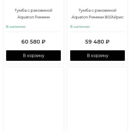
Тумба с раковиной
Тумба с раковиной
Aquaton Римини
Aquaton Римини 80/Айрис
80/Victoria-N Unik 80 белый
M 80 белый глянец
В наличии
В наличии
глянец
60 580
₽
59 480
₽
В корзину
В корзину