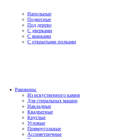
Напольные
Подвесные
Под дерево
С дверками
С ящиками
С открытыми полками
Раковины
Из искуственного камня
Для стиральных машин
Накладные
Квадратные
Круглые
Угловые
Прямоугольные
Ассиметричные