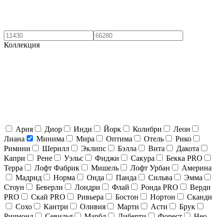
Коллекция
Ария
Диор
Инди
Йорк
Колибри
Леон
Лиана
Минима
Мира
Оптима
Отель
Рико
Римини
Шерилл
Эклипс
Бэлла
Вита
Дакота
Капри
Рене
Уэльс
Фиджи
Сакура
Бекка PRO
Терра
Лофт Фабрик
Мишель
Лофт Урбан
Америна
Мадрид
Норма
Онда
Панда
Сильва
Эмма
Стоун
Беверли
Лондри
Флай
Ронда PRO
Верди
PRO
Скай PRO
Ривьера
Бостон
Нортон
Сканди
Сохо
Кантри
Оливия
Марти
Асти
Брук
Ричмонд
Севилья
Марбл
Либерти
Форест
Нео-