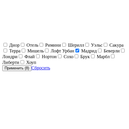
Диор
Отель
Римини
Шерилл
Уэльс
Сакура
Терра
Мишель
Лофт Урбан
Мадрид
Беверли
Лондри
Флай
Нортон
Сохо
Брук
Марбл
Либерти
Хоуп
Сбросить
Применить (
8
)