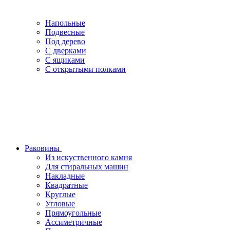
Напольные
Подвесные
Под дерево
С дверками
С ящиками
С открытыми полками
Раковины
Из искуственного камня
Для стиральных машин
Накладные
Квадратные
Круглые
Угловые
Прямоугольные
Ассиметричные