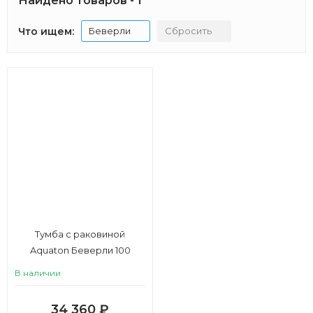
Найдено товаров - 1
Что ищем:
Беверли
Сбросить
Тумба с раковиной
Aquaton Беверли 100
В наличии
34 360
₽