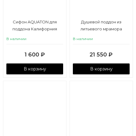
Сифон AQUATON для
Душевой поддон из
поддона Калифорния
литьевого мрамора
Aquaton Калифорния М
В наличии
В наличии
100х100 пятиугольный
белый
1 600
₽
21 550
₽
В корзину
В корзину