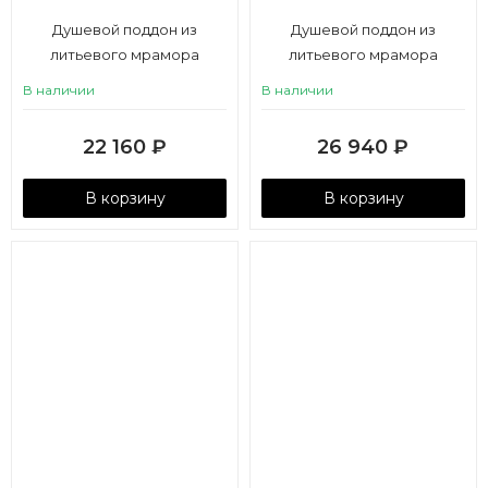
Душевой поддон из
Душевой поддон из
литьевого мрамора
литьевого мрамора
Aquaton Калифорния М
Aquaton Калифорния М
В наличии
В наличии
100х100 в четверть круга
120х80 прямоугольный
белый
белый
22 160
₽
26 940
₽
В корзину
В корзину