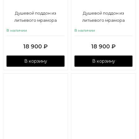
Душевой поддон из
Душевой поддон из
литьевого мрамора
литьевого мрамора
Aquaton Калифорния М
Aquaton Калифорния М
В наличии
В наличии
90х90 в четверть круга
90х90 пятиугольный белый
белый
18 900
₽
18 900
₽
В корзину
В корзину