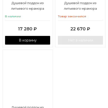
Душевой поддон из
Душевой поддон из
литьевого мрамора
литьевого мрамора
Aquaton Калифорния М
Aquaton Калифорния М
В наличии
Товар закончился
80х80 квадратный белый
100х100 квадратный белый
17 280
₽
22 670
₽
В корзину
Нет в наличии
Душевой поддон из