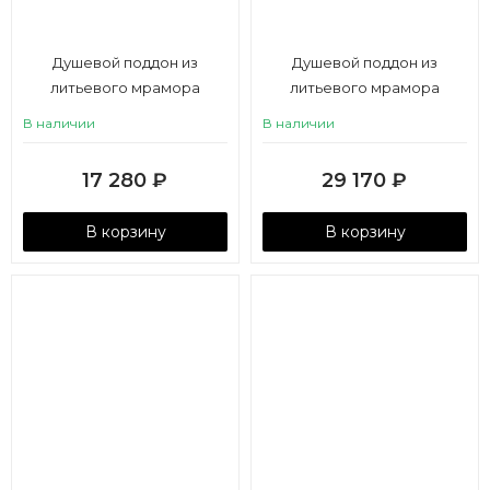
Душевой поддон из
Душевой поддон из
литьевого мрамора
литьевого мрамора
Aquaton Калифорния М
Aquaton Калифорния М
В наличии
В наличии
80x80 в четверть круга
120х90 прямоугольный
белый
белый
17 280
₽
29 170
₽
В корзину
В корзину