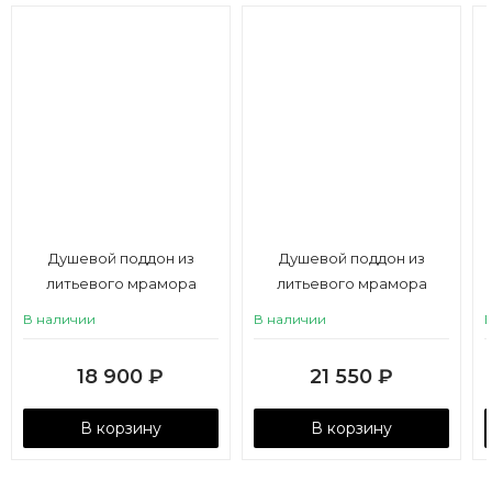
Душевой поддон из
Душевой поддон из
литьевого мрамора
литьевого мрамора
Aquaton Калифорния М
Aquaton Калифорния М
В наличии
В наличии
90х90 пятиугольный
100х100 пятиугольный
белый
белый
18 900
₽
21 550
₽
В корзину
В корзину