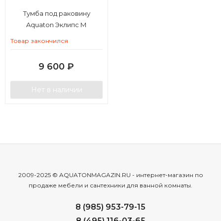
Тумба под раковину
Aquaton Эклипс М
подвесная эбони светлый
Товар закончился
правая
9 600
₽
Нет в наличии
2009-2025 © AQUATONMAGAZIN.RU - интернет-магазин по
продаже мебели и сантехники для ванной комнаты.
8 (985) 953-79-15
8 (495) 116-03-65