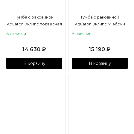
Тумба с раковиной
Тумба с раковиной
Aquaton Эклипс подвесная
Aquaton Эклипс М эбони
эбони темный
светлый левая
В наличии
В наличии
14 630
₽
15 190
₽
В корзину
В корзину