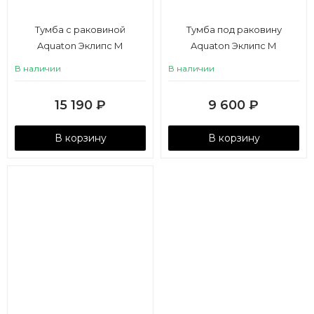
Тумба с раковиной
Тумба под раковину
Aquaton Эклипс М
Aquaton Эклипс М
подвесная эбони светлый
подвесная эбони светлый
В наличии
В наличии
правая
левая
15 190
₽
9 600
₽
В корзину
В корзину