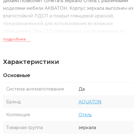
дизайн позволяет сочетать зеркало Отель с различными
моделями мебели АКВАТОН. Корпус зеркала выполнен из
влагостойкой ЛДСП и покрыт глянцевой краской,
предназначенной для использования во влажных
помещениях. Два LED-светильника, расположенных по
бокам зеркала, обеспечат ровное и красивое свечение, а
подробнее
также сэкономят расход электроэнергии.
Характеристики
Основные
Система антизапотевания
Да
Бренд
AQUATON
Коллекция
Отель
Товарная группа
зеркала