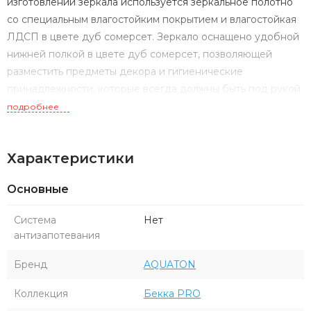
изготовлении зеркала используется зеркальное полотно
со специальным влагостойким покрытием и влагостойкая
ЛДСП в цвете дуб сомерсет. Зеркало оснащено удобной
нижней полкой в цвете дуб сомерсет, позволяющей
разместить предметы декора и гигиенические
принадлежности, которые всегда должны быть под рукой.
В верхней части зеркального полотна установлен
подробнее
светильник, обеспечивающий ровное и красивое
свечение.
Характеристики
Основные
Система
Нет
антизапотевания
Бренд
AQUATON
Коллекция
Бекка PRO