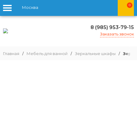
0
Москва
8 (985) 953-79-15
Заказать звонок
Главная
/
Мебель для ванной
/
Зеркальные шкафы
/
Зерка