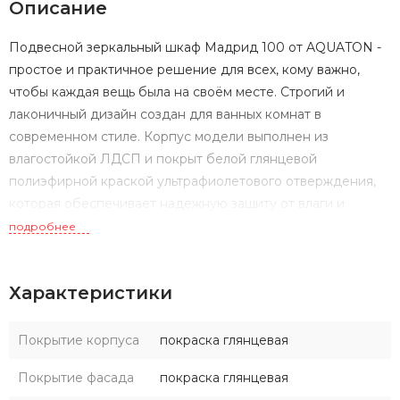
Описание
Подвесной зеркальный шкаф Мадрид 100 от AQUATON -
простое и практичное решение для всех, кому важно,
чтобы каждая вещь была на своём месте. Строгий и
лаконичный дизайн создан для ванных комнат в
современном стиле. Корпус модели выполнен из
влагостойкой ЛДСП и покрыт белой глянцевой
полиэфирной краской ультрафиолетового отверждения,
которая обеспечивает надежную защиту от влаги и
износостойкость. Фасады с зеркальным покрытием
подробнее
изготовлены из высококачественной МДФ. Шкаф имеет
три вместительных отделения со стеклянными полками и
Характеристики
оснащен LED-подсветкой. Плавное закрывание
распашных фасадов-створок обеспечивают петли с
доводчиком.
Покрытие корпуса
покраска глянцевая
Покрытие фасада
покраска глянцевая