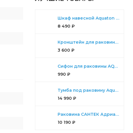
Шкаф навесной Aquaton Либерти дуб эльвезия
8 490
₽
Кронштейн для раковины Aquaton Ричмонд комплект для 80,100,120
3 600
₽
Сифон для раковины AQUATON универсальный
990
₽
Тумба под раковину Aquaton Либерти 90 дуб эльвезия, белый глянец
14 990
₽
Раковина САНТЕК Адриана 90
10 190
₽