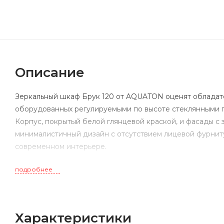
Описание
Зеркальный шкаф Брук 120 от AQUATON оценят обладате
оборудованных регулируемыми по высоте стеклянными п
Корпус, покрытый белой глянцевой краской, и фасады с
минималистичный дизайн с отсутствием лицевой фурнит
современном интерьере.
подробнее
Характеристики