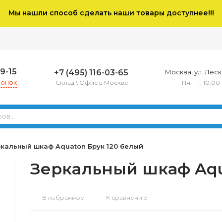
Мы нашли способ сделать наши товары доступнее!!!
79-15
+7 (495) 116-03-65
Москва, ул. Леско
вонок
Склад \ Офис в Москве
Пн–Пт. 10:00
кальный шкаф Aquaton Брук 120 белый
Зеркальный шкаф Aqu
В избранное
К сравнению