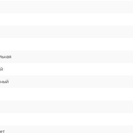
льная
ой
нный
ует