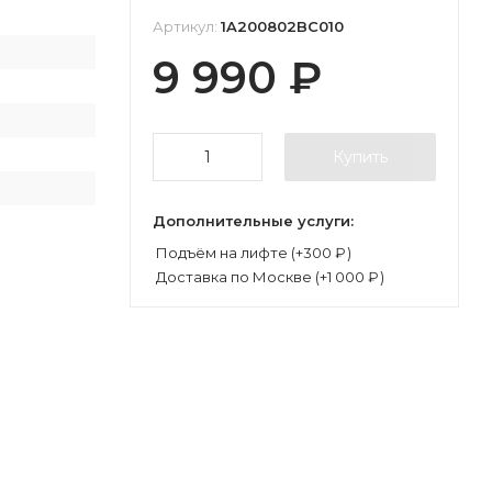
Артикул:
1A200802BC010
П
9 990
₽
П
Купить
Дополнительные услуги:
Подъём на лифте (+
300
₽
)
Доставка по Москве (+
1 000
₽
)