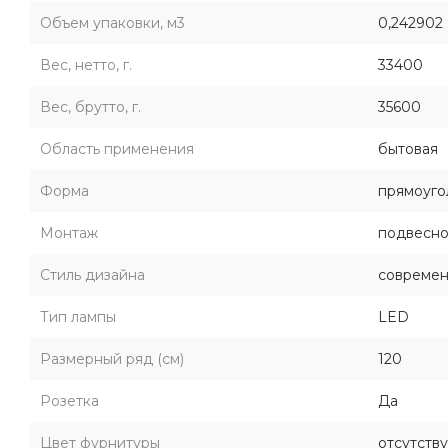
Объем упаковки, м3
0,242902
Вес, нетто, г.
33400
Вес, брутто, г.
35600
Область применения
бытовая
Форма
прямоуго
Монтаж
подвесн
Стиль дизайна
совреме
Тип лампы
LED
Размерный ряд (см)
120
Розетка
Да
Цвет фурнитуры
отсутств