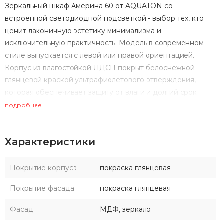
Зеркальный шкаф Америна 60 от AQUATON со
встроенной светодиодной подсветкой - выбор тех, кто
ценит лаконичную эстетику минимализма и
исключительную практичность. Модель в современном
стиле выпускается с левой или правой ориентацией.
Корпус из влагостойкой ЛДСП покрыт белоснежной
глянцевой краской ультрафиолетового отверждения,
которая обеспечивает защиту от влаги и долгий срок
службы. Глубина изделия - всего 14 см, что позволяет
подробнее
использовать его в качестве альтернативы привычному
зеркалу. Модель комплектуется LED-светильником,
Характеристики
расположенным на задней стенке шкафа. Внутри
находятся две стеклянные полки для хранения. Петли с
доводчиком позволяют открывать дверцу шкафа плавно и
Покрытие корпуса
покраска глянцевая
практически бесшумно.
Покрытие фасада
покраска глянцевая
Фасад
МДФ, зеркало