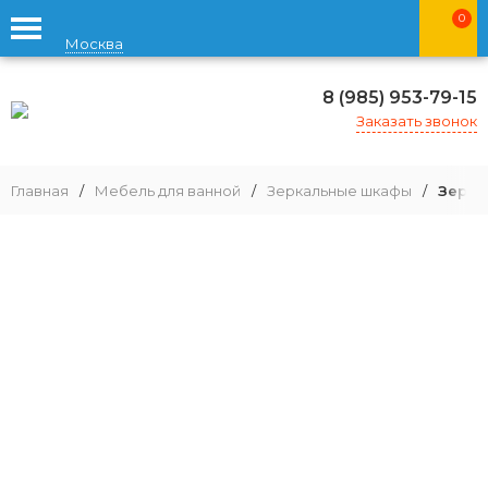
0
Москва
8 (985) 953-79-15
Заказать звонок
Главная
/
Мебель для ванной
/
Зеркальные шкафы
/
Зерка