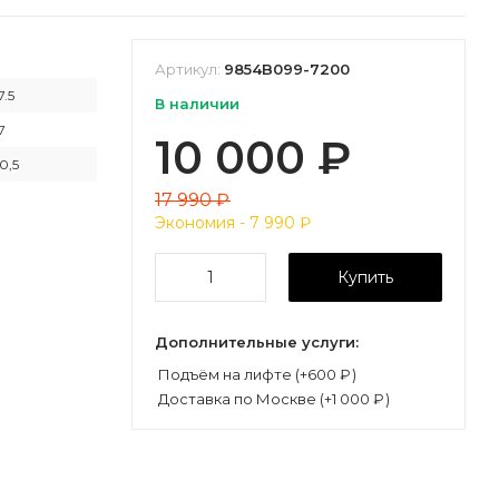
Артикул:
9854B099-7200
7.5
В наличии
7
10 000
₽
0,5
17 990
₽
Экономия -
7 990
₽
Купить
Дополнительные услуги:
Подъём на лифте (+
600
₽
)
Доставка по Москве (+
1 000
₽
)