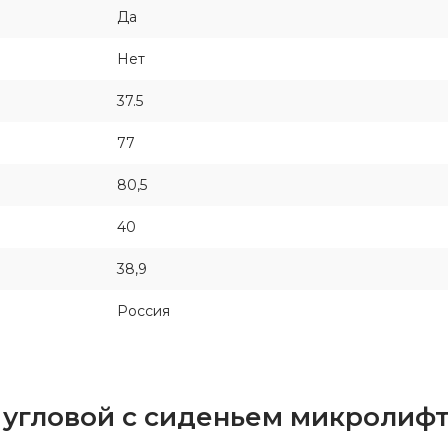
Да
Нет
37.5
77
80,5
40
38,9
Россия
 угловой с сиденьем микролиф