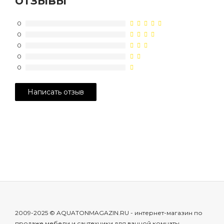
отзывы
0
0
0
0
0
2009-2025 © AQUATONMAGAZIN.RU - интернет-магазин по
продаже мебели и сантехники для ванной комнаты.