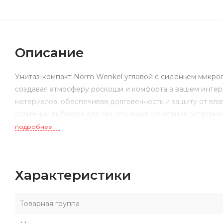
Описание
Унитаз-компакт Norm Wenkel угловой с сиденьем микрол
создавая атмосферу роскоши и комфорта в вашем интер
материалов, обеспечивая долговечность и защиту от вла
отличным выбором для тех, кто ищет сочетание эстетики
подробнее
Характеристики
Товарная группа