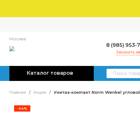
Москва
8 (985) 953-
Заказать з
Каталог товаров
Главная
/
Акции
/
Унитаз-компакт Norm Wenkel углово
-44%