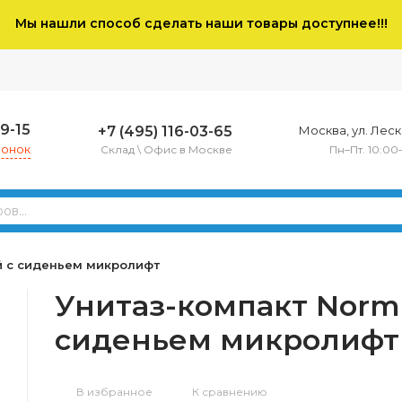
Мы нашли способ сделать наши товары доступнее!!!
79-15
+7 (495) 116-03-65
Москва, ул. Леско
вонок
Склад \ Офис в Москве
Пн–Пт. 10:00
й с сиденьем микролифт
Унитаз-компакт Norm
сиденьем микролифт
В избранное
К сравнению