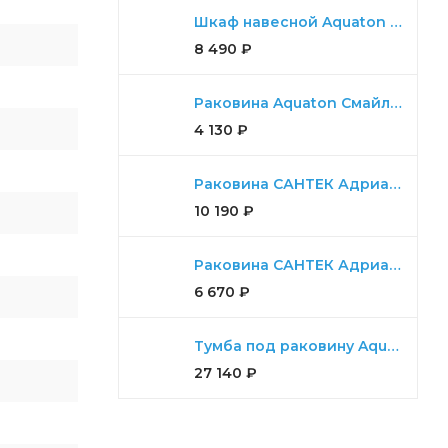
Шкаф навесной Aquaton Либерти дуб эльвезия
8 490
₽
Раковина Aquaton Смайл 65
4 130
₽
Раковина САНТЕК Адриана 90
10 190
₽
Раковина САНТЕК Адриана 55
6 670
₽
Тумба под раковину Aquaton Мадрид 100 М 2 ящика белый
27 140
₽