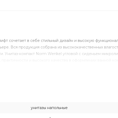
ифт сочетает в себе стильный дизайн и высокую функционал
ьере. Вся продукция собрана из высококачественных влагос
ги. Унитаз-компакт Norm Wenkel угловой с сиденьем микроли
, практичности и высокого качества в оформлении ванной ко
унитазы напольные