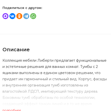
Поделиться с другом:
Описание
Коллекция мебели Либерти предлагает функциональные
и эстетичные решения для ванных комнат. Тумбы с 2
ящиками выполнены в едином цветовом решении, что
придает им гармоничный и стильный вид. Корпус, фасады
и внутренняя организация тумб изготовлены из
влагостойкой ЛДСП, имитирующей текстуру дерева.
Боковины тумб обработаны по особой технологии,
создающей эффект тонких линий и в то же время
сохраняющей надежность конструкции. Ящики
подробнее