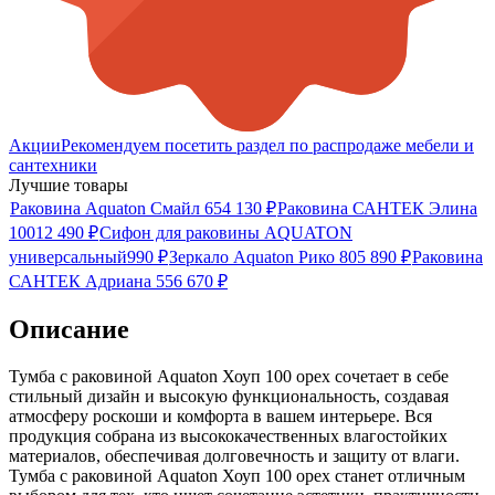
Акции
Рекомендуем посетить раздел по распродаже мебели и
сантехники
Лучшие товары
Раковина Aquaton Смайл 65
4 130
₽
Раковина САНТЕК Элина
100
12 490
₽
Сифон для раковины AQUATON
универсальный
990
₽
Зеркало Aquaton Рико 80
5 890
₽
Раковина
САНТЕК Адриана 55
6 670
₽
Описание
Тумба с раковиной Aquaton Хоуп 100 орех сочетает в себе
стильный дизайн и высокую функциональность, создавая
атмосферу роскоши и комфорта в вашем интерьере. Вся
продукция собрана из высококачественных влагостойких
материалов, обеспечивая долговечность и защиту от влаги.
Тумба с раковиной Aquaton Хоуп 100 орех станет отличным