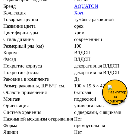
Бренд
AQUATON
Коллекция
Хоуп
Товарная группа
тумбы с раковиной
Название цвета
орех
Цвет фурнитуры
хром
Стиль дизайна
современный
Размерный ряд (см)
100
Корпус
ВЛДСП
Фасад
ВЛДСП
Покрытие корпуса
декоративная ВЛДСП
Покрытие фасада
декоративная ВЛДСП
Раковина в комплекте
Да
Размер раковины, Ш*В*Г, см.
100 × 19.5 × 47
Область применения
бытовая
Монтаж
подвесной
Ориентация
универсальная
Система хранения
с дверками, с ящиками
Нажимной механизм открывания
Нет
Форма
прямоугольная
Ящики
Нет