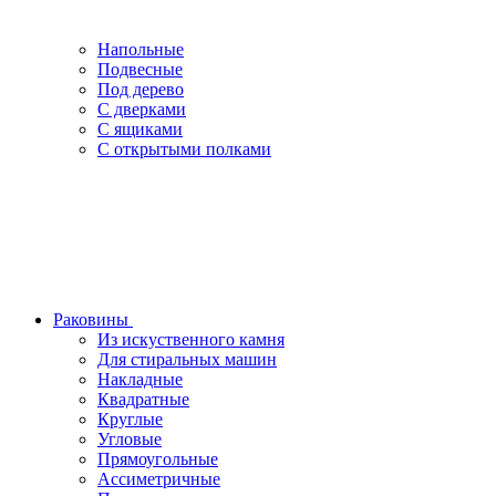
Напольные
Подвесные
Под дерево
С дверками
С ящиками
С открытыми полками
Раковины
Из искуственного камня
Для стиральных машин
Накладные
Квадратные
Круглые
Угловые
Прямоугольные
Ассиметричные