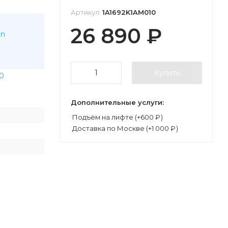
Артикул:
1A1692K1AM010
26 890
₽
on
Купить
0
Дополнительные услуги:
Подъём на лифте (+
600
₽
)
Доставка по Москве (+
1 000
₽
)