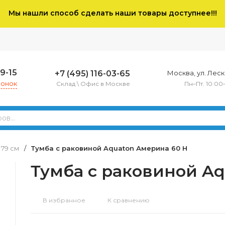
Мы нашли способ сделать наши товары доступнее!!!
79-15
+7 (495) 116-03-65
Москва, ул. Леско
вонок
Склад \ Офис в Москве
Пн–Пт. 10:00
 79 см
/
Тумба с раковиной Aquaton Америна 60 Н
Тумба с раковиной A
В избранное
К сравнению