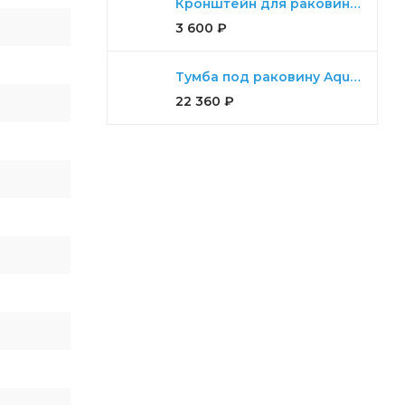
Кронштейн для раковины Aquaton Ричмонд комплект для 80,100,120
3 600
₽
Тумба под раковину Aquaton Ария 65 Н белый
22 360
₽