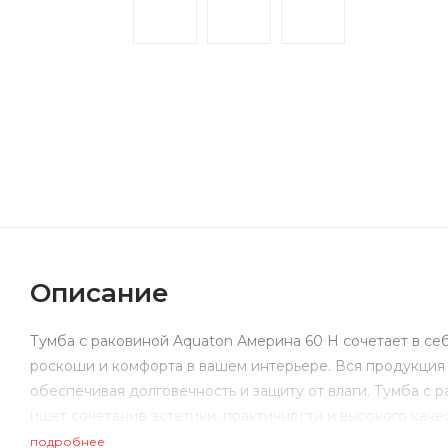
Описание
Тумба с раковиной Aquaton Америна 60 Н сочетает в се
роскоши и комфорта в вашем интерьере. Вся продукция 
обеспечивая долговечность и защиту от влаги. Тумба с 
ищет сочетание эстетики, практичности и высокого каче
подробнее