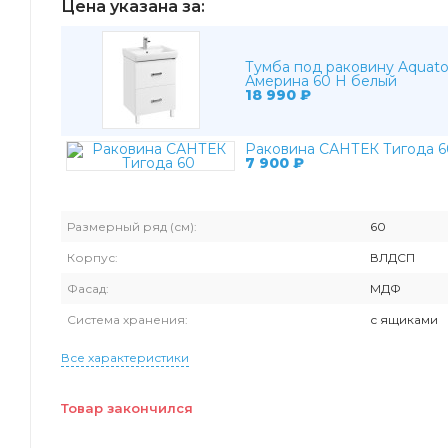
Цена указана за:
Тумба под раковину Aquat
Америна 60 Н белый
18 990
₽
Раковина САНТЕК Тигода 6
7 900
₽
Размерный ряд (см):
60
Корпус:
ВЛДСП
Фасад:
МДФ
Система хранения:
с ящиками
Все характеристики
Товар закончился