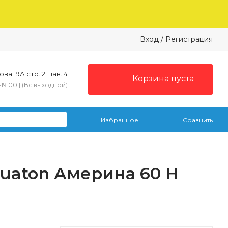
Вход
/
Регистрация
ва 19А стр. 2. пав. 4
Корзина пуста
–19:00 | (Вс выходной)
Избранное
Сравнить
quaton Америна 60 Н