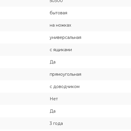
50300
бытовая
на ножках
универсальная
с ящиками
Да
прямоугольная
с доводчиком
Нет
Да
3 года