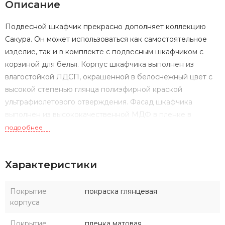
Описание
Подвесной шкафчик прекрасно дополняет коллекцию
Сакура. Он может использоваться как самостоятельное
изделие, так и в комплекте с подвесным шкафчиком с
корзиной для белья. Корпус шкафчика выполнен из
влагостойкой ЛДСП, окрашенной в белоснежный цвет с
высокой степенью глянца полиэфирной краской
ультрафиолетового отверждения. Фасад шкафчика
выполнен из высококачественной МДФ в пленке в
древесной текстуре ольха наварра (производство
подробнее
Германия). За фасадом шкафчика находятся две
стеклянные регулируемые по высоте полки.
Характеристики
Покрытие
покраска глянцевая
корпуса
Покрытие
пленка матовая