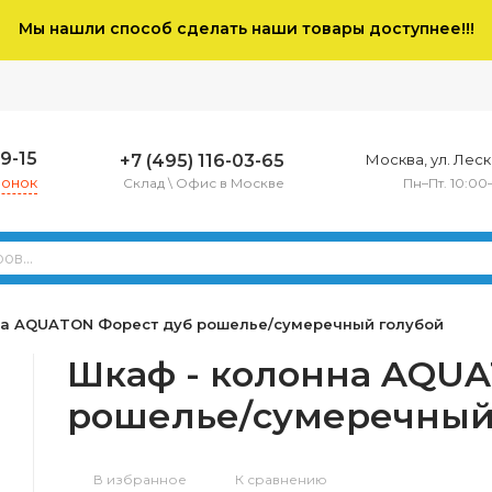
Мы нашли способ сделать наши товары доступнее!!!
79-15
+7 (495) 116-03-65
Москва, ул. Леско
вонок
Склад \ Офис в Москве
Пн–Пт. 10:00
на AQUATON Форест дуб рошелье/сумеречный голубой
Шкаф - колонна AQUA
рошелье/сумеречный
В избранное
К сравнению