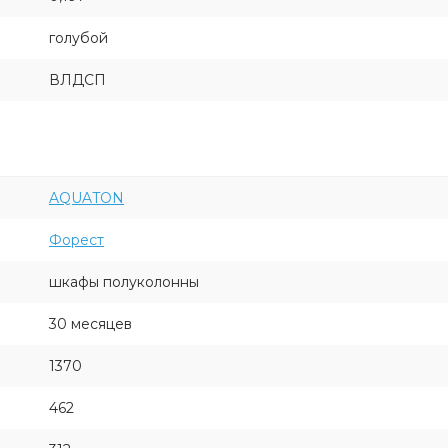
голубой
ВЛДСП
AQUATON
Форест
шкафы полуколонны
30 месяцев
1370
462