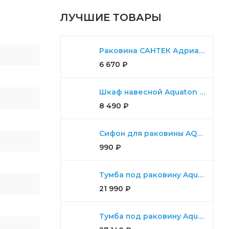
ЛУЧШИЕ ТОВАРЫ
Раковина САНТЕК Адриана 55
6 670
₽
Шкаф навесной Aquaton Либерти дуб эльвезия
8 490
₽
Сифон для раковины AQUATON универсальный
990
₽
Тумба под раковину Aquaton Либерти 100, 2 ящика, дуб эльвезия
21 990
₽
Тумба под раковину Aquaton Мадрид 100 М 2 ящика белый