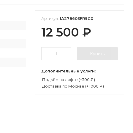
Артикул:
1A278603FR9C0
12 500
₽
Купить
Дополнительные услуги:
Подъём на лифте (+
300
₽
)
Доставка по Москве (+
1 000
₽
)