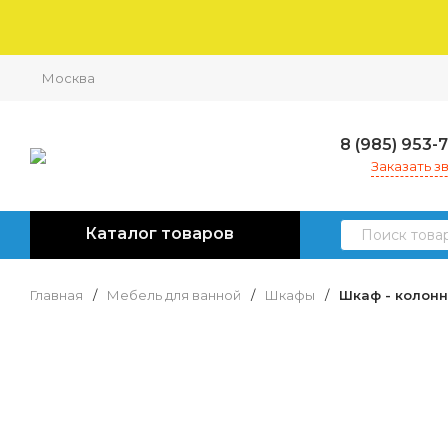
Москва
8 (985) 953-
Заказать з
Каталог товаров
Главная
/
Мебель для ванной
/
Шкафы
/
Шкаф - колон