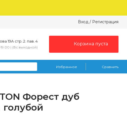
Вход
/
Регистрация
ва 19А стр. 2. пав. 4
Корзина пуста
–19:00 | (Вс выходной)
Избранное
Сравнить
TON Форест дуб
 голубой