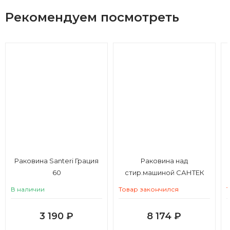
Рекомендуем посмотреть
Раковина Santeri Грация
Раковина над
60
стир.машиной САНТЕК
Пилот 50, в компл.
В наличии
Товар закончился
крепление, сифон
3 190
₽
8 174
₽