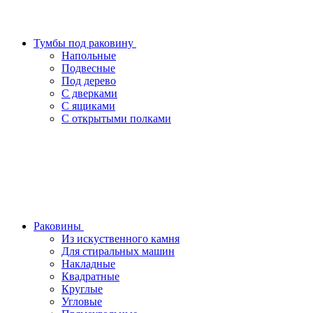
Тумбы под раковину
Напольные
Подвесные
Под дерево
С дверками
С ящиками
С открытыми полками
Раковины
Из искуственного камня
Для стиральных машин
Накладные
Квадратные
Круглые
Угловые