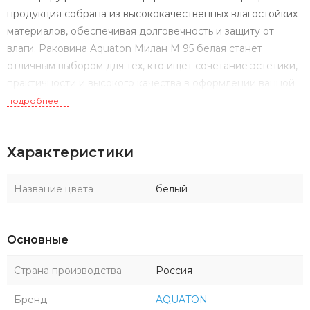
продукция собрана из высококачественных влагостойких
материалов, обеспечивая долговечность и защиту от
влаги. Раковина Aquaton Милан М 95 белая станет
отличным выбором для тех, кто ищет сочетание эстетики,
практичности и высокого качества в оформлении ванной
комнаты.
подробнее
Характеристики
Название цвета
белый
Основные
Страна производства
Россия
Бренд
AQUATON