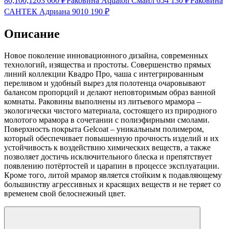
80,100,120
3 600
₽
Раковина Aquaton Смайл 65
4 130
₽
Раковина
САНТЕК Адриана 90
10 190
₽
Описание
Новое поколение инновационного дизайна, современных
технологий, изящества и простоты. Совершенство прямых
линий коллекции Квадро Про, чаша с интегрированным
переливом и удобный вырез для полотенца очаровывают
балансом пропорций и делают неповторимым образ ванной
комнаты. Раковины выполнены из литьевого мрамора –
экологически чистого материала, состоящего из природного
молотого мрамора в сочетании с полиэфирными смолами.
Поверхность покрыта Gelcoat – уникальным полимером,
который обеспечивает повышенную прочность изделий и их
устойчивость к воздействию химических веществ, а также
позволяет достичь исключительного блеска и препятствует
появлению потёртостей и царапин в процессе эксплуатации.
Кроме того, литой мрамор является стойким к подавляющему
большинству агрессивных и красящих веществ и не теряет со
временем свой белоснежный цвет.