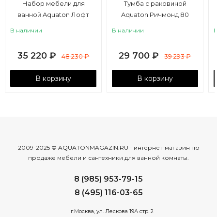
Набор мебели для
Тумба с раковиной
ванной Aquaton Лофт
Aquaton Ричмонд 80
Фабрик 65 дуб эндгрейн
черный глянец
В наличии
В наличии
35 220
₽
29 700
₽
48 230
₽
39 293
₽
В корзину
В корзину
2009-2025 © AQUATONMAGAZIN.RU - интернет-магазин по
продаже мебели и сантехники для ванной комнаты.
8 (985) 953-79-15
8 (495) 116-03-65
г.Москва, ул. Лескова 19А стр. 2