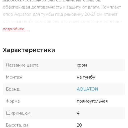
обеспечивая долговечность и защиту от влаги. Комплект
опор Aquaton для тумбы под раковину 20-21 см. станет
отличным выбором для тех, кто ищет сочетание эстетики,
практичности и высокого качества в оформлении ванной
подробнее
комнаты.
Характеристики
Название цвета
хром
Монтаж
на тумбу
Бренд
AQUATON
Форма
прямоугольная
Ширина, см
4
Высота, см
20