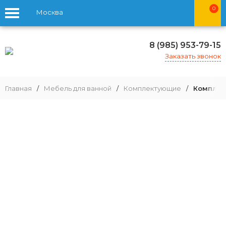
0
Москва
8 (985) 953-79-15
Заказать звонок
Главная
/
Мебель для ванной
/
Комплектующие
/
Комплект