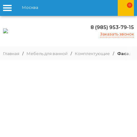
0
Москва
8 (985) 953-79-15
Заказать звонок
Главная
/
Мебель для ванной
/
Комплектующие
/
Фасады 