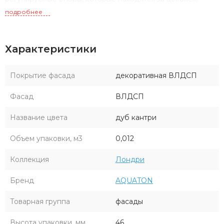
Тумба комплектуется раковиной Лондри 120 из прочного
подробнее
литого мрамора, который устойчив к воздействию
химических средств. Широкое крыло раковины
Характеристики
обеспечивает ванную комнату дополнительным
функциональным пространством. Дополнительно к тумбе
можно приобрести шкаф-колонну Лондри и зеркальный
Покрытие фасада
декоративная ВЛДСП
шкаф Лондри 120.
Фасад
ВЛДСП
Название цвета
дуб кантри
Объем упаковки, м3
0,012
Коллекция
Лондри
Бренд
AQUATON
Товарная группа
фасады
Высота упаковки, мм
46