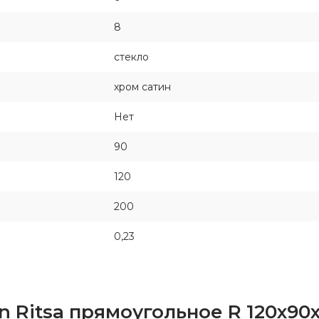
8
стекло
хром сатин
Нет
90
120
200
0,23
 Ritsa прямоугольное R 120х90