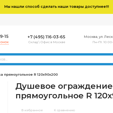
Мы нашли способ сделать наши товары доступнее!!!
79-15
+7 (495) 116-03-65
Москва, ул. Леско
вонок
Склад \ Офис в Москве
Пн–Пт. 10:00
a прямоугольное R 120х90х200
Душевое ограждение 
прямоугольное R 120
В избранное
К сравнению