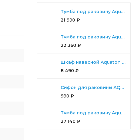
Тумба под раковину Aquaton Либерти 100, 2 ящика, дуб эльвезия
21 990
₽
Тумба под раковину Aquaton Ария 65 Н белый
22 360
₽
Шкаф навесной Aquaton Либерти дуб эльвезия
8 490
₽
Сифон для раковины AQUATON универсальный
990
₽
Тумба под раковину Aquaton Мадрид 100 М 2 ящика белый
27 140
₽