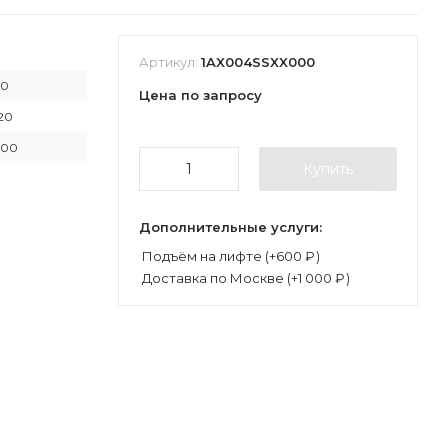
Артикул:
1AX004SSXX000
90
Цена по запросу
120
200
Купить
Дополнительные услуги:
Подъём на лифте (+
600
₽
)
Доставка по Москве (+
1 000
₽
)