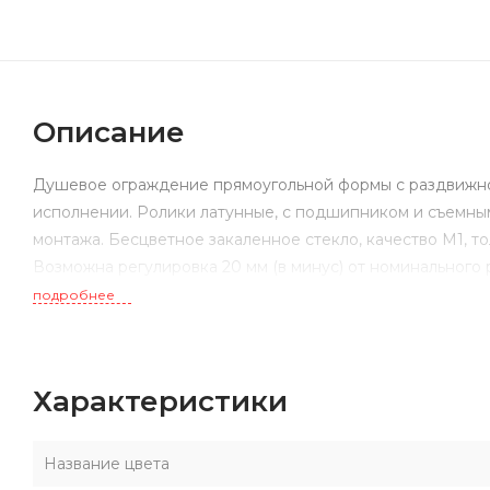
Описание
Душевое ограждение прямоугольной формы с раздвижно
исполнении. Ролики латунные, с подшипником и съемны
монтажа. Бесцветное закаленное стекло, качество М1, т
Возможна регулировка 20 мм (в минус) от номинального 
подробнее
Характеристики
Название цвета