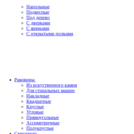
Напольные
Подвесные
Под дерево
С дверками
С ящиками
С открытыми полками
Раковины
Из искуственного камня
Для стиральных машин
Накладные
Квадратные
Круглые
Угловые
Прямоугольные
Ассиметричные
Полукруглые
Смесители