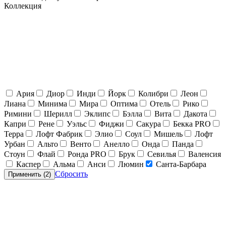
Коллекция
Ария
Диор
Инди
Йорк
Колибри
Леон
Лиана
Минима
Мира
Оптима
Отель
Рико
Римини
Шерилл
Эклипс
Бэлла
Вита
Дакота
Капри
Рене
Уэльс
Фиджи
Сакура
Бекка PRO
Терра
Лофт Фабрик
Элио
Соул
Мишель
Лофт
Урбан
Альто
Венто
Анелло
Онда
Панда
Стоун
Флай
Ронда PRO
Брук
Севилья
Валенсия
Каспер
Альма
Анси
Люмин
Санта-Барбара
Сбросить
Применить (
2
)