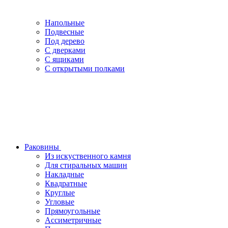
Напольные
Подвесные
Под дерево
С дверками
С ящиками
С открытыми полками
Раковины
Из искуственного камня
Для стиральных машин
Накладные
Квадратные
Круглые
Угловые
Прямоугольные
Ассиметричные