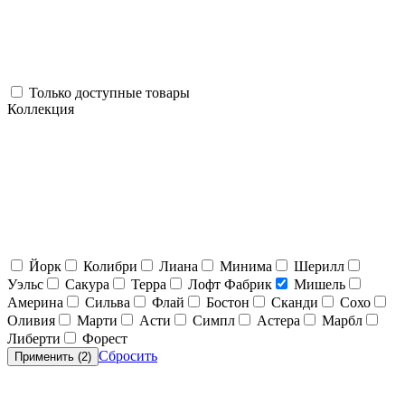
Только доступные товары
Коллекция
Йорк
Колибри
Лиана
Минима
Шерилл
Уэльс
Сакура
Терра
Лофт Фабрик
Мишель
Америна
Сильва
Флай
Бостон
Сканди
Сохо
Оливия
Марти
Асти
Симпл
Астера
Марбл
Либерти
Форест
Сбросить
Применить (
2
)