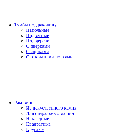
Тумбы под раковину
Напольные
Подвесные
Под дерево
С дверками
С ящиками
С открытыми полками
Раковины
Из искуственного камня
Для стиральных машин
Накладные
Квадратные
Круглые