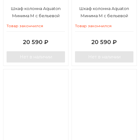
Шкаф колонна Aquaton
Шкаф колонна Aquaton
Минима М с бельевой
Минима М с бельевой
корзиной левая белый
корзиной правая белый
Товар закончился
Товар закончился
20 590
₽
20 590
₽
Нет в наличии
Нет в наличии