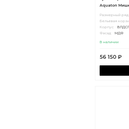
Aquaton Мише
столешница к
Размерный ряд 
эндгрейн, бе
Бельевая корзи
Корпус:
ВЛДС
Фасад:
МДФ
В наличии
56 150
₽