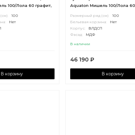
ль 100/Лола 60 графит,
Aquaton Мишель 100/Лола 60
ерамогранит, дуб
дуб эндгрейн, белый
(см):
100
Размерный ряд (см):
100
лый
на:
Нет
Бельевая корзина:
Нет
П
Корпус:
ВЛДСП
Фасад:
МДФ
В наличии
46 190
₽
В корзину
В корзину