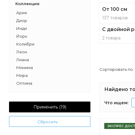
Коллекция
От 100 см
Ария
137 товаров
Диор
Инди
С двойной 
Йорк
2 товара
Колибри
Леон
Лиана
Минима
Сортировать по:
Мира
Оптима
Найдено то
Отель
Рико
Что ищем:
Римини
Применить (
19
)
Шерилл
Сбросить
Эклипс
ЭКСПРЕС ДОС
Бэлла