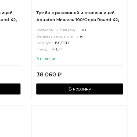
ницей
Тумба с раковиной и столешницей
und 42,
Aquaton Мишель 100/Одри Round 42,
дуб
дуб эндгрейн, белый
Размерный ряд (см):
100
Бельевая корзина:
Нет
Корпус:
ВЛДСП
Фасад:
МДФ
В наличии
38 060
₽
В корзину