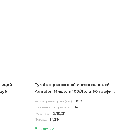
ницей
Тумба с раковиной и столешницей
 дуб
Aquaton Мишель 100/Лола 60 графит,
столешница керамогранит, дуб
Размерный ряд (см):
100
рустикальный, фьорд
Бельевая корзина:
Нет
Корпус:
ВЛДСП
Фасад:
МДФ
В наличии