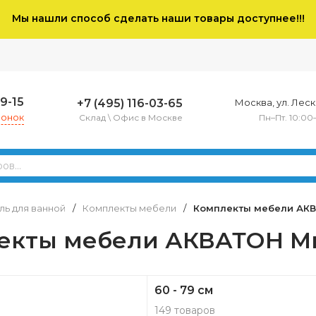
Мы нашли способ сделать наши товары доступнее!!!
79-15
+7 (495) 116-03-65
Москва, ул. Леско
вонок
Склад \ Офис в Москве
Пн–Пт. 10:00
ь для ванной
/
Комплекты мебели
/
Комплекты мебели АК
екты мебели АКВАТОН 
60 - 79 см
149 товаров