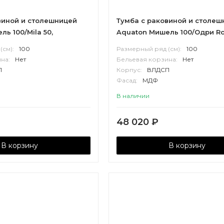
виной и столешницей
Тумба с раковиной и столеш
ь 100/Mila 50,
Aquaton Мишель 100/Одри Ro
ерамогранит, дуб
столешница керамогранит, 
(см):
100
Размерный ряд (см):
100
лый
эндгрейн, белый
на:
Нет
Бельевая корзина:
Нет
П
Корпус:
ВЛДСП
Фасад:
МДФ
В наличии
48 020
₽
В корзину
В корзину