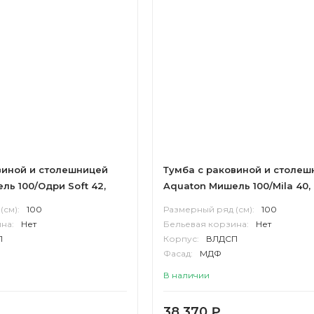
виной и столешницей
Тумба с раковиной и столеш
ль 100/Одри Soft 42,
Aquaton Мишель 100/Mila 40,
ерамогранит, дуб
эндгрейн, белый
(см):
100
Размерный ряд (см):
100
лый
на:
Нет
Бельевая корзина:
Нет
П
Корпус:
ВЛДСП
Фасад:
МДФ
В наличии
38 370
₽