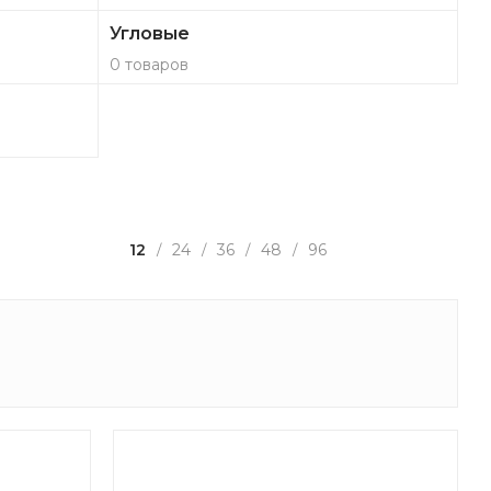
Угловые
0 товаров
12
24
36
48
96
/
/
/
/