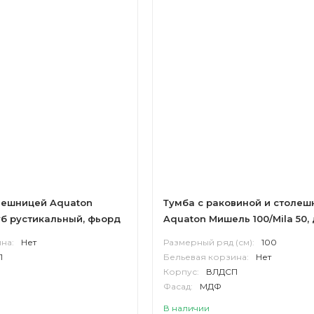
лешницей Aquaton
Тумба с раковиной и столеш
б рустикальный, фьорд
Aquaton Мишель 100/Mila 50,
ны
эндгрейн, белый
на:
Нет
Размерный ряд (см):
100
П
Бельевая корзина:
Нет
Корпус:
ВЛДСП
Фасад:
МДФ
В наличии