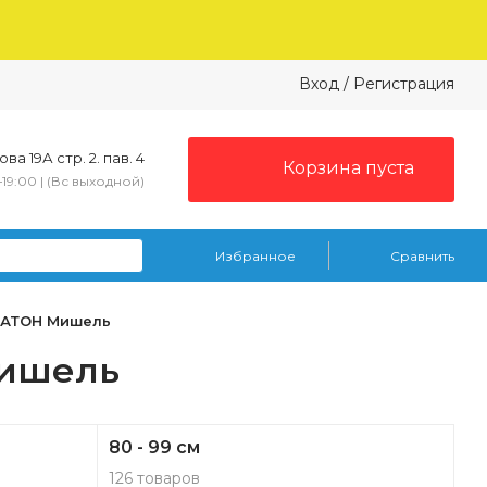
Вход
/
Регистрация
ва 19А стр. 2. пав. 4
Корзина пуста
–19:00 | (Вс выходной)
Избранное
Сравнить
ВАТОН Мишель
Мишель
80 - 99 см
126 товаров