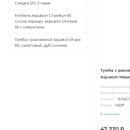
Сакура 120, 2 чаши
Мебель Aquaton Стамбул 65
сосна лоредо, зеркало Оптима
65 + смеситель
Тумба с раковиной Aquaton Йорк
60 салатовый, дуб сонома
Тумба с рако
Aquaton Мише
столешница к
Размерный ряд 
эндгрейн, бе
Бельевая корзи
Корпус:
ВЛДС
Фасад:
МДФ
В наличии
47 330
₽