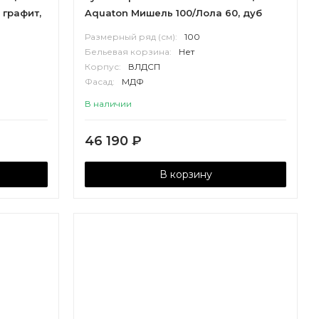
 графит,
Aquaton Мишель 100/Лола 60, дуб
эндгрейн, белый
Размерный ряд (см):
100
Бельевая корзина:
Нет
Корпус:
ВЛДСП
Фасад:
МДФ
В наличии
46 190
₽
В корзину