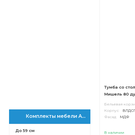
Вита
Дакота
Капри
Рене
Уэльс
Фиджи
Сакура
Бекка PRO
Терра
Лофт Фабрик
Мишель
Тумба со сто
Лофт Урбан
Мишель 80 ду
Америна
/ без ракови
Бельевая корзи
Мадрид
Корпус:
ВЛДС
Норма
Комплекты мебели АКВАТОН Мишель
Фасад:
МДФ
Онда
Панда
До 59 см
В наличии