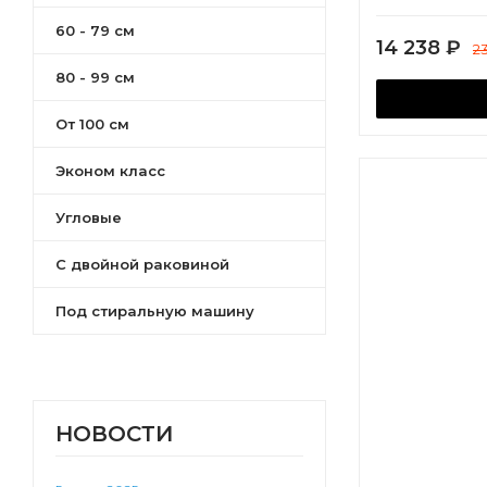
Сильва
60 - 79 см
Эмма
14 238
₽
2
Стоун
80 - 99 см
Беверли
Лондри
От 100 см
Флай
Эконом класс
Ронда PRO
Верди PRO
Угловые
Скай PRO
Ривьера
С двойной раковиной
Бостон
Под стиральную машину
Нортон
Сканди
Сохо
Кантри
Оливия
НОВОСТИ
Марти
Асти