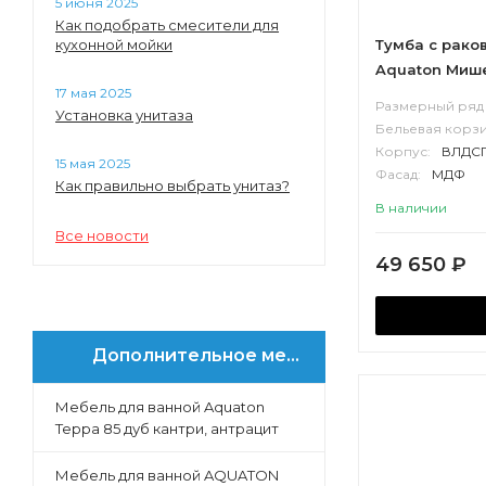
5 июня 2025
Как подобрать смесители для
Брук
кухонной мойки
Тумба с рако
Ричмонд
Aquaton Мишел
Севилья
17 мая 2025
столешница к
Размерный ряд 
Марбл
Установка унитаза
эндгрейн, бе
Бельевая корзи
Либерти
Корпус:
ВЛДС
15 мая 2025
Форест
Фасад:
МДФ
Как правильно выбрать унитаз?
Нео-Классика
В наличии
Ар-Деко
Все новости
Хоуп
49 650
₽
Стамбул
Анси
Люмин
Дополнительное меню
Инфинити
Мебель для ванной Aquaton
Терра 85 дуб кантри, антрацит
Мебель для ванной AQUATON