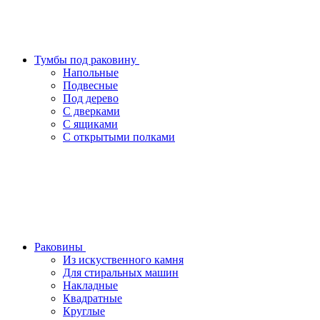
Тумбы под раковину
Напольные
Подвесные
Под дерево
С дверками
С ящиками
С открытыми полками
Раковины
Из искуственного камня
Для стиральных машин
Накладные
Квадратные
Круглые