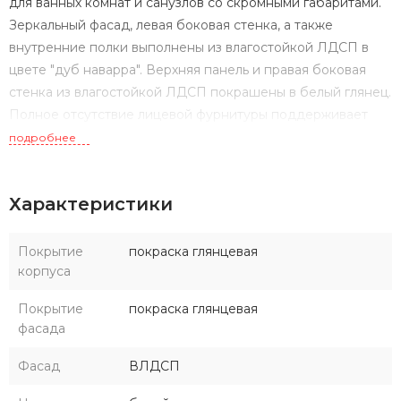
для ванных комнат и санузлов со скромными габаритами.
Зеркальный фасад, левая боковая стенка, а также
внутренние полки выполнены из влагостойкой ЛДСП в
цвете "дуб наварра". Верхняя панель и правая боковая
стенка из влагостойкой ЛДСП покрашены в белый глянец.
Полное отсутствие лицевой фурнитуры поддерживает
минималистичный дизайн модели. Петли с доводчиком
подробнее
обеспечивают плавное закрывание фасада-створки.
Зеркальный шкаф данной модели составит идеальный
Характеристики
комплект с тумбой под раковину AQUATON Эмма.
Покрытие
покраска глянцевая
корпуса
Покрытие
покраска глянцевая
фасада
Фасад
ВЛДСП