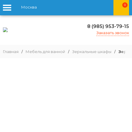
0
Москва
8 (985) 953-79-15
Заказать звонок
Главная
/
Мебель для ванной
/
Зеркальные шкафы
/
Зерка