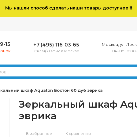
Мы нашли способ сделать наши товары доступнее!!!
79-15
+7 (495) 116-03-65
Москва, ул. Леско
вонок
Склад \ Офис в Москве
Пн–Пт. 10:00
кальный шкаф Aquaton Бостон 60 дуб эврика
Зеркальный шкаф Aqu
эврика
В избранное
К сравнению