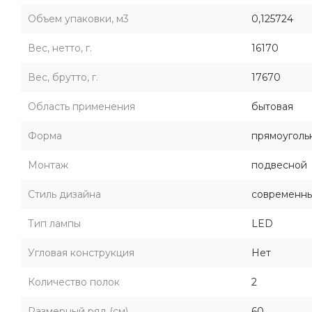
Объем упаковки, м3
0,125724
Вес, нетто, г.
16170
Вес, брутто, г.
17670
Область применения
бытовая
Форма
прямоуголь
Монтаж
подвесной
Стиль дизайна
современн
Тип лампы
LED
Угловая конструкция
Нет
Количество полок
2
Размерный ряд (см)
60