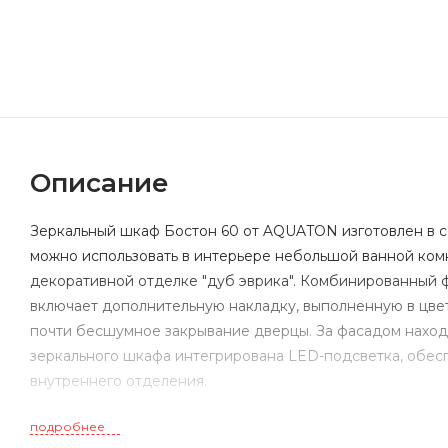
Описание
Зеркальный шкаф Бостон 60 от AQUATON изготовлен в с
можно использовать в интерьере небольшой ванной ком
декоративной отделке "дуб эврика". Комбинированный 
включает дополнительную накладку, выполненную в цве
почти бесшумное закрывание дверцы. За фасадом наход
зеркального шкафа интегрирована LED-подсветка, обес
внутреннего отделения.
подробнее