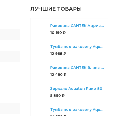
ЛУЧШИЕ ТОВАРЫ
Раковина САНТЕК Адриана 90
10 190
₽
Тумба под раковину Aquaton Диор 80 белый
12 968
₽
Раковина САНТЕК Элина 100
12 490
₽
Зеркало Aquaton Рико 80
5 890
₽
Тумба под раковину Aquaton Либерти 90 дуб эльвезия, белый глянец