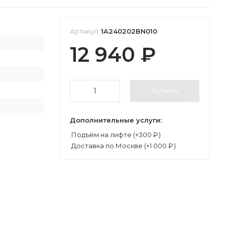
Артикул:
1A240202BN010
П
12 940
₽
П
Купить
Дополнительные услуги:
Подъём на лифте (+
300
₽
)
Доставка по Москве (+
1 000
₽
)