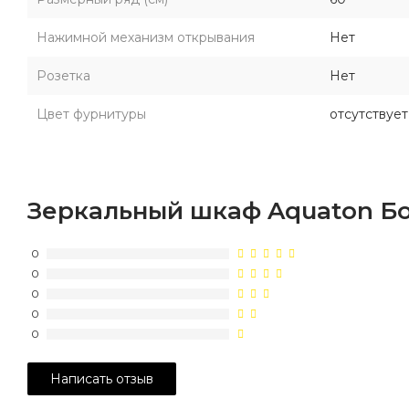
Нажимной механизм открывания
Нет
Розетка
Нет
Цвет фурнитуры
отсутствует
Зеркальный шкаф Aquaton Бо
0
0
0
0
0