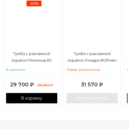
-24%
Тумба с раковиной
Тумба с раковиной
Aquaton Ричмонд 80
Aquaton Лондри 80/Рейн
черный глянец
80, дуб сантана, белый
В наличии
Товар закончился
глянец
29 700
₽
31 570
₽
39 293
₽
В корзину
Нет в наличии