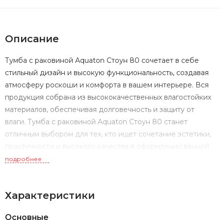
Описание
Тумба с раковиной Aquaton Стоун 80 сочетает в себе
стильный дизайн и высокую функциональность, создавая
атмосферу роскоши и комфорта в вашем интерьере. Вся
продукция собрана из высококачественных влагостойких
материалов, обеспечивая долговечность и защиту от
влаги. Тумба с раковиной Aquaton Стоун 80 станет
отличным выбором для тех, кто ищет сочетание эстетики,
практичности и высокого качества в оформлении ванной
комнаты.
подробнее
Характеристики
Основные