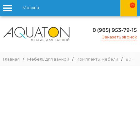
0
Москва
8 (985) 953-79-15
Заказать звонок
Главная
/
Мебель для ванной
/
Комплекты мебели
/
80 - 9