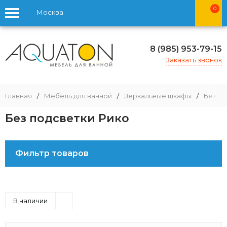
0
Москва
8 (985) 953-79-15
Заказать звонок
Главная
/
Мебель для ванной
/
Зеркальные шкафы
/
Без п
Без подсветки Рико
Фильтр товаров
В наличии