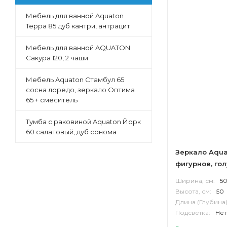
Мебель для ванной Aquaton
Терра 85 дуб кантри, антрацит
Мебель для ванной AQUATON
Сакура 120, 2 чаши
Мебель Aquaton Стамбул 65
сосна лоредо, зеркало Оптима
65 + смеситель
Тумба с раковиной Aquaton Йорк
60 салатовый, дуб сонома
Зеркало Aqua
фигурное, го
Ширина, см:
5
Высота, см:
50
Длина (Глубина)
Подсветка:
Нет
Корпус:
МДФ