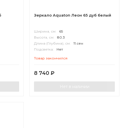
б
Зеркало Aquaton Леон 65 дуб белый
Ширина, см:
65
Высота, см:
80.3
Длина (Глубина), см:
11.сен
Подсветка:
Нет
Корпус:
МДФ
Товар закончился
8 740
₽
Нет в наличии