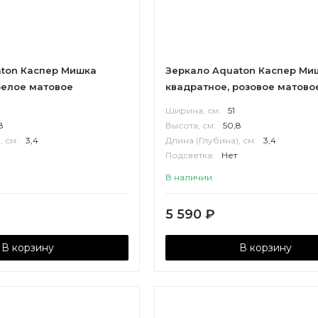
ton Каспер Мишка
Зеркало Aquaton Каспер Ми
белое матовое
квадратное, розовое матово
Ширина, см:
51
8
Высота, см:
50,8
, см:
3,4
Длина (Глубина), см:
3,4
Подсветка:
Нет
Корпус:
МДФ
В наличии
5 590
₽
В корзину
В корзину