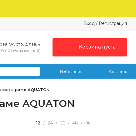
Вход
/
Регистрация
ва 19А стр. 2. пав. 4
Корзина пуста
–19:00 | (Вс выходной)
Избранное
Сравнить
атон) в раме AQUATON
 раме AQUATON
12
24
36
48
96
/
/
/
/