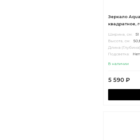
Зеркало Aqua
квадратное, 
Ширина, см:
51
Высота, см:
50,
Длина (Глубина)
Подсветка:
Нет
Корпус:
МДФ
В наличии
5 590
₽