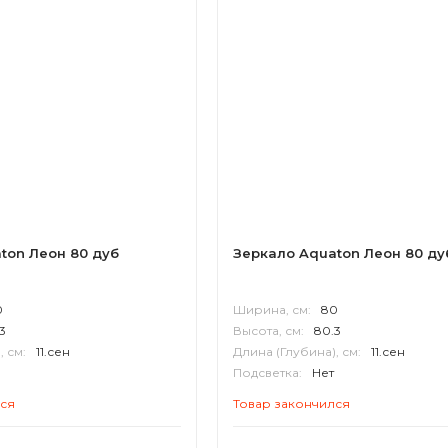
ton Леон 80 дуб
Зеркало Aquaton Леон 80 ду
0
Ширина, см:
80
3
Высота, см:
80.3
, см:
11.сен
Длина (Глубина), см:
11.сен
Подсветка:
Нет
Корпус:
МДФ
лся
Товар закончился