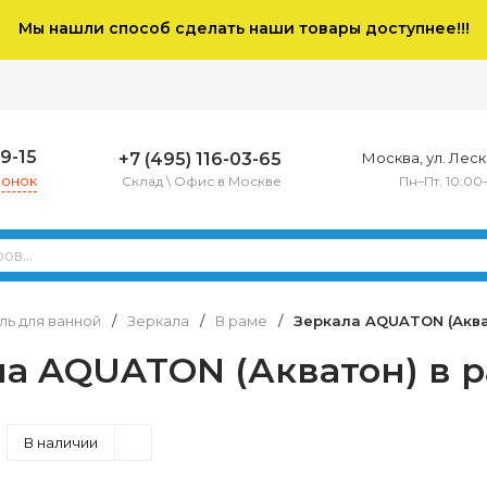
Мы нашли способ сделать наши товары доступнее!!!
79-15
+7 (495) 116-03-65
Москва, ул. Леско
вонок
Склад \ Офис в Москве
Пн–Пт. 10:00
ь для ванной
/
Зеркала
/
В раме
/
Зеркала AQUATON (Акв
ла AQUATON (Акватон) в
В наличии