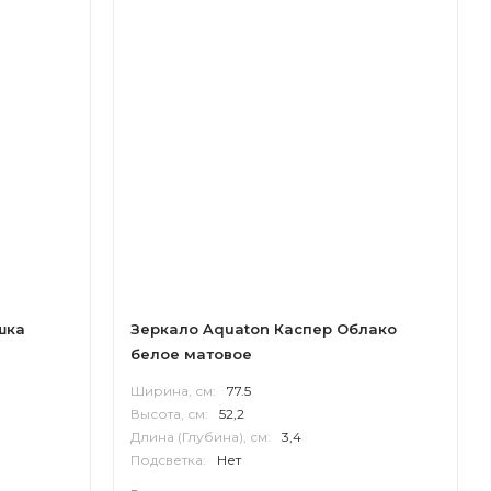
шка
Зеркало Aquaton Каспер Облако
белое матовое
Ширина, см:
77.5
Высота, см:
52,2
Длина (Глубина), см:
3,4
Подсветка:
Нет
Корпус:
МДФ