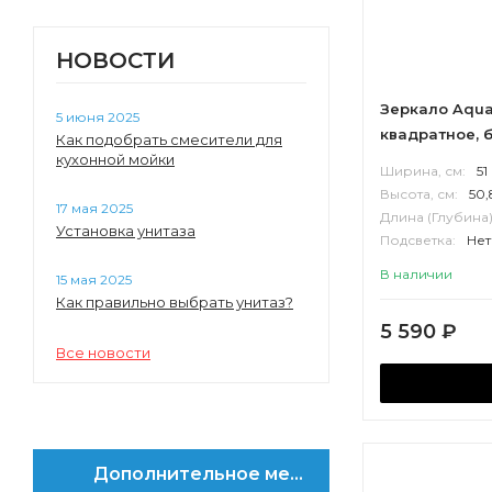
НОВОСТИ
Зеркало Aqua
5 июня 2025
квадратное, 
Как подобрать смесители для
кухонной мойки
Ширина, см:
51
Высота, см:
50,
17 мая 2025
Длина (Глубина)
Установка унитаза
Подсветка:
Нет
Корпус:
МДФ
В наличии
15 мая 2025
Как правильно выбрать унитаз?
5 590
₽
Все новости
Дополнительное меню