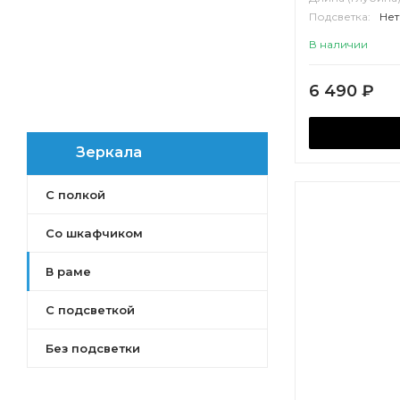
Подсветка:
Нет
Корпус:
МДФ
В наличии
6 490
₽
Зеркала
С полкой
Со шкафчиком
В раме
С подсветкой
Без подсветки