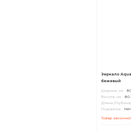
Зеркало Aqua
бежевый
Ширина, см:
8
Высота, см:
80.
Длина (Глубина)
Подсветка:
Нет
Корпус:
МДФ
Товар закончи