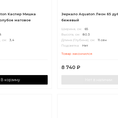
ton Каспер Мишка
Зеркало Aquaton Леон 65 ду
голубое матовое
бежевый
Ширина, см:
65
8
Высота, см:
80.3
, см:
3,4
Длина (Глубина), см:
11.сен
Подсветка:
Нет
Корпус:
МДФ
Товар закончился
8 740
₽
В корзину
Нет в наличии