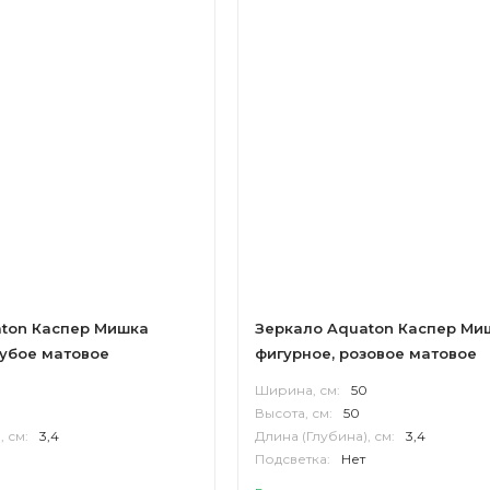
ton Каспер Мишка
Зеркало Aquaton Каспер Ми
лубое матовое
фигурное, розовое матовое
0
Ширина, см:
50
Высота, см:
50
, см:
3,4
Длина (Глубина), см:
3,4
Подсветка:
Нет
Корпус:
МДФ