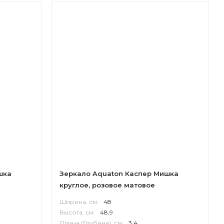
шка
Зеркало Aquaton Каспер Мишка
круглое, розовое матовое
Ширина, см:
48
Высота, см:
48,9
Длина (Глубина), см:
3,4