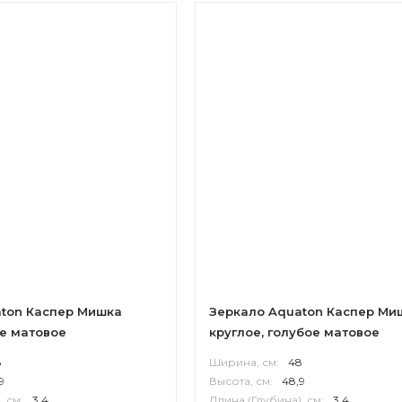
ton Каспер Мишка
Зеркало Aquaton Каспер Ми
ое матовое
круглое, голубое матовое
8
Ширина, см:
48
9
Высота, см:
48,9
, см:
3,4
Длина (Глубина), см:
3,4