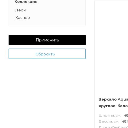
Коллекция
Леон
Каспер
Применить
Сбросить
Зеркало Aqua
круглое, бел
Ширина, см:
4
Высота, см:
48,
Длина (Глубина)