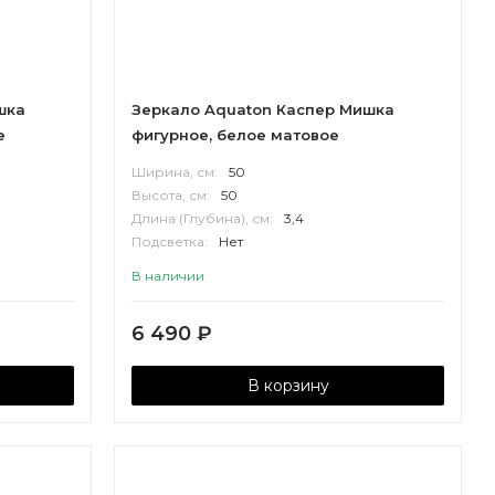
шка
Зеркало Aquaton Каспер Мишка
е
фигурное, белое матовое
Ширина, см:
50
Высота, см:
50
Длина (Глубина), см:
3,4
Подсветка:
Нет
Корпус:
МДФ
В наличии
6 490
₽
В корзину