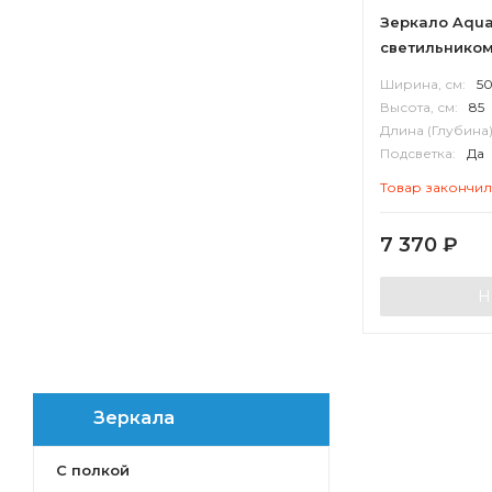
Элио
Зеркало Aqua
Соул
светильнико
Мишель
Ширина, см:
5
Альто
Высота, см:
85
Венто
Длина (Глубина)
Анелло
Подсветка:
Да
Корпус:
ВЛДС
Севилья
Товар закончи
Валенсия
Люмин
7 370
₽
Н
Зеркала
С полкой