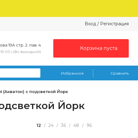
Вход
/
Регистрация
ва 19А стр. 2. пав. 4
Корзина пуста
–19:00 | (Вс выходной)
Избранное
Сравнить
(Акватон) с подсветкой Йорк
подсветкой Йорк
12
24
36
48
96
/
/
/
/