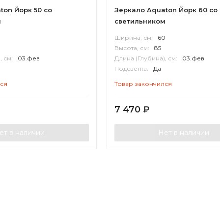
ton Йорк 50 со
Зеркало Aquaton Йорк 60 со
м
светильником
0
Ширина, см:
60
Высота, см:
85
, см:
03.фев
Длина (Глубина), см:
03.фев
Подсветка:
Да
П
Корпус:
ВЛДСП
лся
Товар закончился
7 470
₽
ет в наличии
Нет в наличии