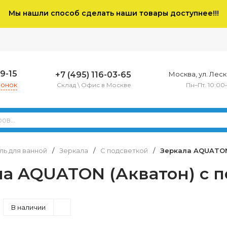
Мы нашли способ сделать наши товары доступнее!!!
79-15
+7 (495) 116-03-65
Москва, ул. Леско
вонок
Склад \ Офис в Москве
Пн–Пт. 10:00
ь для ванной
/
Зеркала
/
С подсветкой
/
Зеркала AQUATON 
а AQUATON (Акватон) с 
В наличии