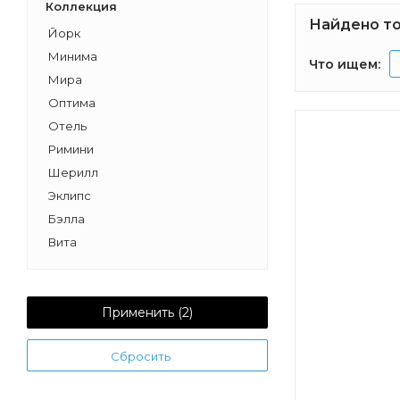
Коллекция
Найдено то
Йорк
Минима
Что ищем:
Мира
Оптима
Отель
Римини
Шерилл
Эклипс
Бэлла
Вита
Дакота
Капри
Рене
Применить (
2
)
Уэльс
Сбросить
Сакура
Терра