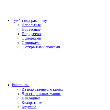
Тумбы под раковину
Напольные
Подвесные
Под дерево
С дверками
С ящиками
С открытыми полками
Раковины
Из искуственного камня
Для стиральных машин
Накладные
Квадратные
Круглые