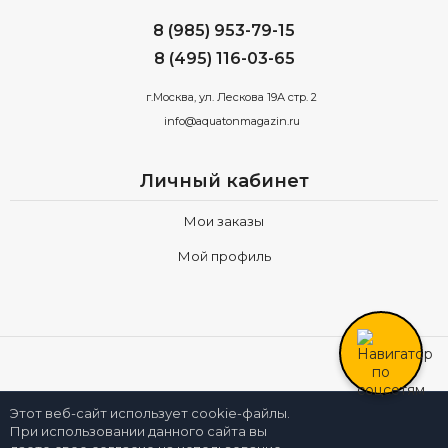
8 (985) 953-79-15
8 (495) 116-03-65
г.Москва, ул. Лескова 19А стр. 2
info@aquatonmagazin.ru
Личный кабинет
Мои заказы
Мой профиль
Все права принадлежат компании
AQUATONMAGAZIN.RU
Этот веб-сайт использует cookie-файлы.
При использовании данного сайта вы