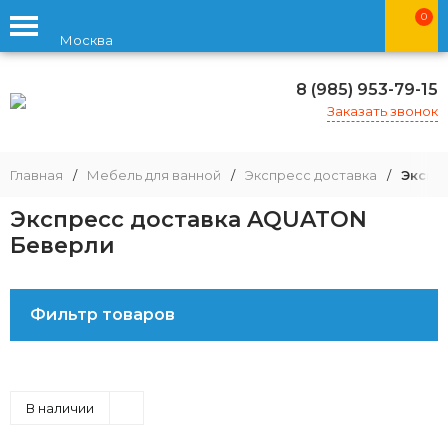
0
Москва
8 (985) 953-79-15
Заказать звонок
Главная
/
Мебель для ванной
/
Экспресс доставка
/
Экспр
Экспресс доставка AQUATON
Беверли
Фильтр товаров
В наличии