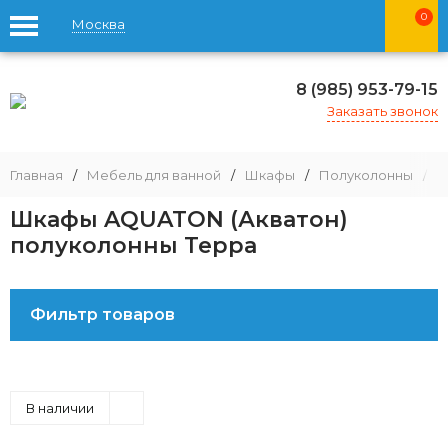
0
Москва
8 (985) 953-79-15
Заказать звонок
Главная
/
Мебель для ванной
/
Шкафы
/
Полуколонны
/
Ш
Шкафы AQUATON (Акватон)
полуколонны Терра
Фильтр товаров
В наличии