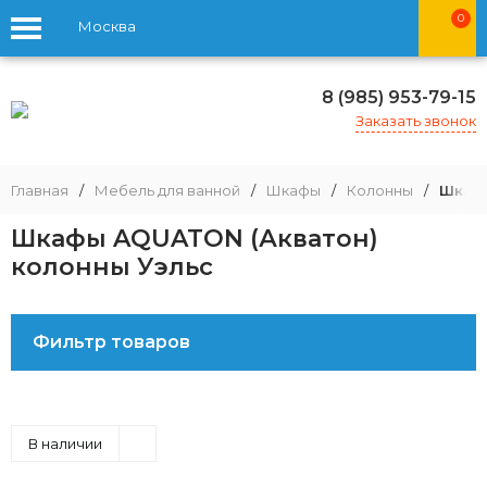
0
Москва
8 (985) 953-79-15
Заказать звонок
Главная
/
Мебель для ванной
/
Шкафы
/
Колонны
/
Шкафы
Шкафы AQUATON (Акватон)
колонны Уэльс
Фильтр товаров
В наличии