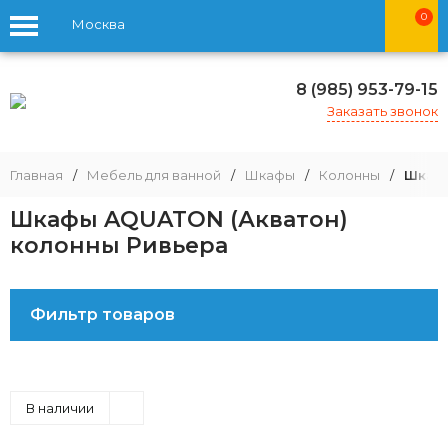
0
Москва
8 (985) 953-79-15
Заказать звонок
Главная
/
Мебель для ванной
/
Шкафы
/
Колонны
/
Шкафы
Шкафы AQUATON (Акватон)
колонны Ривьера
Фильтр товаров
В наличии